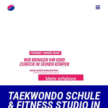
Zum
Inhalt
springen
FÖRDERT INNERE RUHE
WIR BRINGEN IHR KIND
ZURÜCK IN SEINEN KÖRPER
NEUE ANFÄNGERGRUPPEN
PROBETRAINING KOSTENLOS
Mehr erfahren
TAEKWONDO SCHULE
& FITNESS STUDIO IN